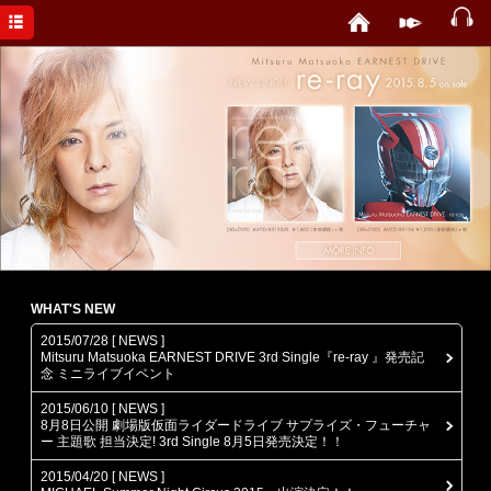
HOME
NEWS
DISCOGRAPHY
PROFILE
WHAT'S NEW
2015/07/28 [ NEWS ]
Mitsuru Matsuoka EARNEST DRIVE 3rd Single『re-ray 』発売記
念 ミニライブイベント
2015/06/10 [ NEWS ]
8月8日公開 劇場版仮面ライダードライブ サプライズ・フューチャ
ー 主題歌 担当決定! 3rd Single 8月5日発売決定！！
2015/04/20 [ NEWS ]